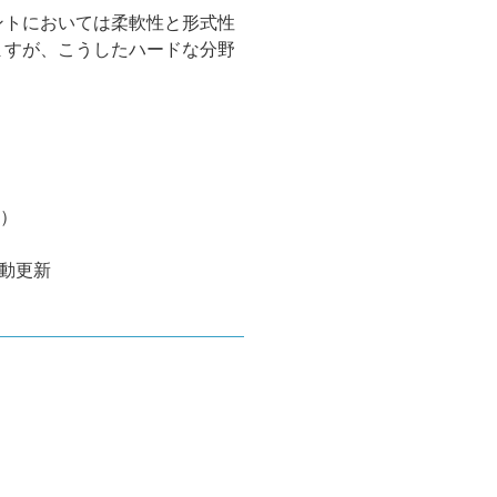
ントにおいては柔軟性と形式性
ますが、こうしたハードな分野
※）
動更新