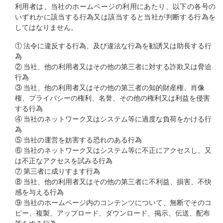
利用者は、当社のホームページの利用にあたり、以下の各号の
いずれかに該当する行為又は該当すると当社が判断する行為を
してはなりません。
① 法令に違反する行為、及び違法な行為を勧誘又は助長する行
為
② 当社、他の利用者又はその他の第三者に対する詐欺又は脅迫
行為
③ 当社、他の利用者又はその他の第三者の知的財産権、肖像
権、プライバシーの権利、名誉、その他の権利又は利益を侵害
する行為
④ 当社のネットワーク又はシステム等に過度な負荷をかける行
為
⑤ 当社の運営を妨害する恐れのある行為
⑥ 当社のネットワーク又はシステム等に不正にアクセスし、又
は不正なアクセスを試みる行為
⑦ 第三者に成りすます行為
⑧ 当社、他の利用者又はその他の第三者に不利益、損害、不快
感を与える行為
⑨ 当社のホームページ内のコンテンツについて、無断でそのコ
ピー、複製、アップロード、ダウンロード、掲示、伝送、配布