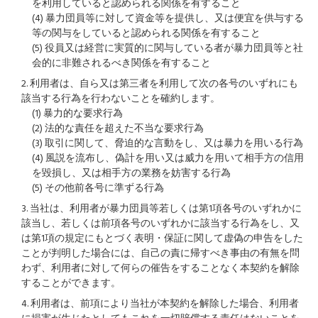
を利用していると認められる関係を有すること
(4) 暴力団員等に対して資金等を提供し、又は便宜を供与する
等の関与をしていると認められる関係を有すること
(5) 役員又は経営に実質的に関与している者が暴力団員等と社
会的に非難されるべき関係を有すること
2. 利用者は、自ら又は第三者を利用して次の各号のいずれにも
該当する行為を行わないことを確約します。
(1) 暴力的な要求行為
(2) 法的な責任を超えた不当な要求行為
(3) 取引に関して、脅迫的な言動をし、又は暴力を用いる行為
(4) 風説を流布し、偽計を用い又は威力を用いて相手方の信用
を毀損し、又は相手方の業務を妨害する行為
(5) その他前各号に準ずる行為
3. 当社は、利用者が暴力団員等若しくは第1項各号のいずれかに
該当し、若しくは前項各号のいずれかに該当する行為をし、又
は第1項の規定にもとづく表明・保証に関して虚偽の申告をした
ことが判明した場合には、自己の責に帰すべき事由の有無を問
わず、利用者に対して何らの催告をすることなく本契約を解除
することができます。
4. 利用者は、前項により当社が本契約を解除した場合、利用者