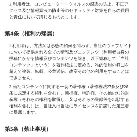
3. 利用者は、コンピューター・ウィルスの感染の防止、不正ア
クセス及び情報漏洩の防止等のセキュリティ対策を自らの費用
と責任において講じるものとします。
第4条（権利の帰属）
1. 利用者は、方法又は形態の如何を問わず、当社のウェブサイト
において提供される全ての情報及びコンテンツ（利用者自身の
投稿にかかる情報及びコンテンツを除き、以下総称して「当社
コンテンツ」という）を著作権法に定める、私的使用の範囲を
超えて複製、転載、公衆送信、改変その他の利用をすることは
できません。
2. 当社コンテンツに関する一切の著作権（著作権法27条及び28
条に規定する権利を含む）、商標権、特許権、その他の知的財
産権（それらの権利を取得し、又はそれらの登録等を出願する
権利を含む）は、当社又は当社にライセンスを許諾した第三者
に帰属します。
第5条（禁止事項）