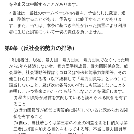
を停止又は中断することがあります。
2. 当社は、当社のホームページの内容を、予告なしに変更、追
加、削除することがあり、予告なしに終了することがありま
す。また、当社は、本条に基づき当社が行った措置により利用
者に生じた損害について一切の責任を負いません。
第8条（反社会的勢力の排除）
1. 利用者は、現在、暴力団、暴力団員、暴力団員でなくなった時
から5年を経過しない者、暴力団準構成員、暴力団関係企業、総
会屋等、社会運動等標ぼうゴロ又は特殊知能暴力集団等、その
他これらに準ずる者（以下総称して「暴力団員等」という）に
該当しないこと、及び次の各号のいずれにも該当しないことを
表明し、かつ将来にわたっても該当しないことを保証します。
(1) 暴力団員等が経営を支配していると認められる関係を有す
ること
(2) 暴力団員等が経営に実質的に関与していると認められる関
係を有すること
(3) 自己、自社若しくは第三者の不正の利益を図る目的又は第
三者に損害を加える目的をもってする等、不当に暴力団員等