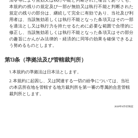
法令等により無効又は執行不能と判断された場合であっても、
本規約の残りの規定及び一部が無効又は執行不能と判断された
規定の残りの部分は、継続して完全に有効であり、当社及び利
用者は、当該無効若しくは執行不能となった条項又はその一部
を適法とし又は執行力を持たせるために必要な範囲で合理的に
修正し、当該無効若しくは執行不能となった条項又はその部分
の趣旨にかんがみ法律的・経済的に同等の効果を確保できるよ
う努めるものとします。
第13条（準拠法及び管轄裁判所）
1. 本規約の準拠法は日本法とします。
2. 本規約に起因し、又は関連する一切の紛争については、当社
の本店所在地を管轄する地方裁判所を第一審の専属的合意管轄
裁判所とします。
2020年9月1日制定