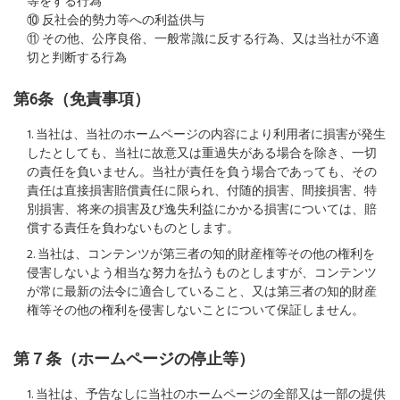
等をする行為
⑩ 反社会的勢力等への利益供与
⑪ その他、公序良俗、一般常識に反する行為、又は当社が不適
切と判断する行為
第6条（免責事項）
1. 当社は、当社のホームページの内容により利用者に損害が発生
したとしても、当社に故意又は重過失がある場合を除き、一切
の責任を負いません。当社が責任を負う場合であっても、その
責任は直接損害賠償責任に限られ、付随的損害、間接損害、特
別損害、将来の損害及び逸失利益にかかる損害については、賠
償する責任を負わないものとします。
2. 当社は、コンテンツが第三者の知的財産権等その他の権利を
侵害しないよう相当な努力を払うものとしますが、コンテンツ
が常に最新の法令に適合していること、又は第三者の知的財産
権等その他の権利を侵害しないことについて保証しません。
第７条（ホームページの停止等）
1. 当社は、予告なしに当社のホームページの全部又は一部の提供